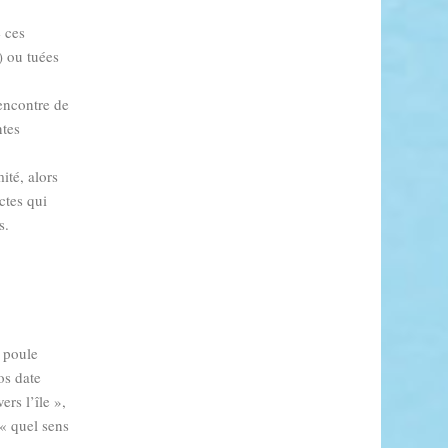
e ces
) ou tuées
’encontre de
ntes
ité, alors
ctes qui
s.
e poule
os date
ers l’île »,
« quel sens