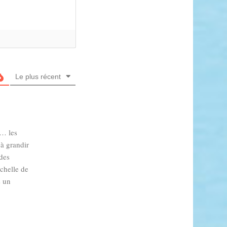
Le plus récent
t… les
à grandir
 des
échelle de
s un