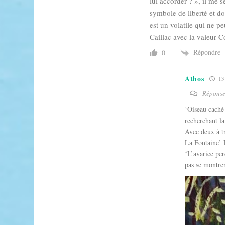
lui accorder ? », il me 
symbole de liberté et do
est un volatile qui ne pe
Caillac avec la valeur C
Répondre
0
Athos
13 
Répons
‘Oiseau caché 
recherchant la
Avec deux à tr
La Fontaine’ 
‘L’avarice pe
pas se montrer