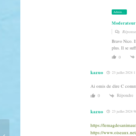
Administrateur
Moderateur
Répons
Bravo Nico. I
plus. Il se su
0
kazuo
23 juillet 2024 
Ai omis de dire C comm
Répondre
0
kazuo
23 juillet 2024 
https://lemagdesanimaux
https://www.oiseaux.net/
Été 04