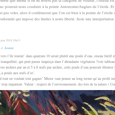
semble que même si on ne trouve pas la catégorie de volatile, l’oiseau est
nc pourrait nous conduire à la pointe Autonomie/Anglars de l’étoile. Et 
ut pas voler, alors il confirmerait que l’on est bien à la pointe de l’étoile
onformité qui impose des limites à notre liberté. Juste une interprétation 
juin 2024 10h11
e à
Louna
vers l’île tourné’ dans quatrain 10 serait plutôt une poule d’eau, oiseau furtif et
 tranquillité, qui peut passer inaperçu dans l’abondante végétation ?voir tableau
ois nichées par an et 5 à 8 œufs par nichée, cette poule d’eau pourrait illustrer 
La poule aux œufs d’or’.
rd tout en voulant tout gagner’ Mieux vaut penser au long terme qu’au profit i
 trop impatient. Valeur : respect de l’environnement, des lois de la nature ( Co