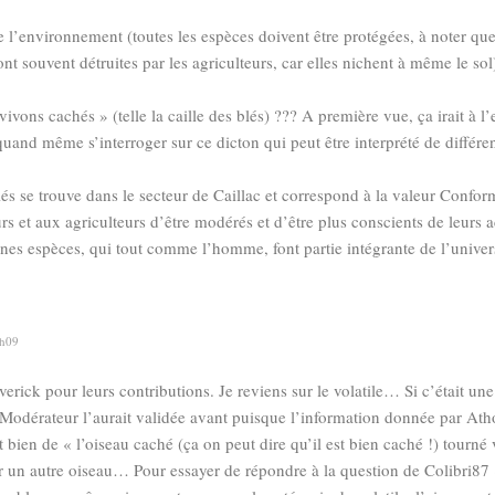
de l’environnement (toutes les espèces doivent être protégées, à noter qu
ont souvent détruites par les agriculteurs, car elles nichent à même le sol
vivons cachés » (telle la caille des blés) ??? A première vue, ça irait à l
and même s’interroger sur ce dicton qui peut être interprété de différe
és se trouve dans le secteur de Caillac et correspond à la valeur Conform
 et aux agriculteurs d’être modérés et d’être plus conscients de leurs a
ines espèces, qui tout comme l’homme, font partie intégrante de l’univer
8h09
erick pour leurs contributions. Je reviens sur le volatile… Si c’était un
e Modérateur l’aurait validée avant puisque l’information donnée par Ath
bien de « l’oiseau caché (ça on peut dire qu’il est bien caché !) tourné v
er un autre oiseau… Pour essayer de répondre à la question de Colibri87 