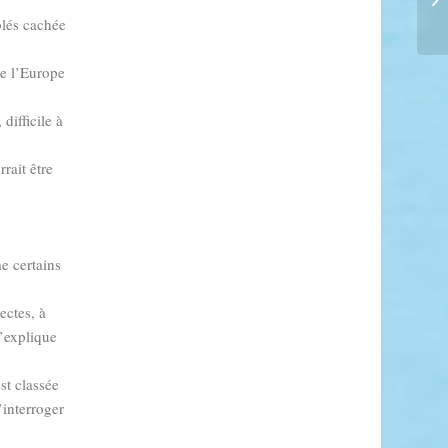
blés cachée
ue l’Europe
difficile à
rrait être
e certains
ectes, à
n’explique
st classée
interroger