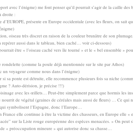
pport avec l’énigme) me font penser qu’il pourrait s’agir de la caille des 
 droite :
lle d’EUROPE, présente en Europe occidentale (avec les fleurs, on sait q
’Énigme)
tion, oiseau très discret en raison de la couleur brunâtre de son plumage, 
 à repérer aussi dans le tableau, bien caché… voir ci-dessous)
 pourrait être « l’oiseau caché vers île tourné » et le « bel ensemble » pou
ette rondelette (comme la poule déjà mentionnée sur le site par Athos)
nc un voyageur comme nous dans l’énigme)
r si sa ponte est détruite, elle recommence plusieurs fois sa niche (comm
gme ? Auto-dérision, je précise !!!)
oisinage avec les œillets… Peut-être simplement parce que hormis les ins
 se nourrit de végétal (graines de céréales mais aussi de fleurs) … Ce qui 
s qui symbolisent l’Espagne, donc l’Europe…
en France elle continue à être la victime des chasseurs, en Europe elle « e
acée” sur la Liste rouge européenne des espèces menacées. » On peut s’
e de « préoccupation mineure » qui autorise donc sa chasse…