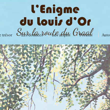
e trésor
Les données
Les acquis
Forums
Auto