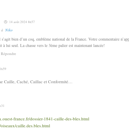
14 août 2024 8h57
e à
Niko
l s’agit bien d’un coq, emblème national de la France. Votre commentaire n’app
ffit à lui seul. La chasse vers le 3ème palier est maintenant lancée!
Répondre
11h59
e Caille, Caché, Caillac et Conformité…
9h31
.ouest-france.fr/dossier-1841-caille-des-bles.html
oiseaux/caille.des.bles.html