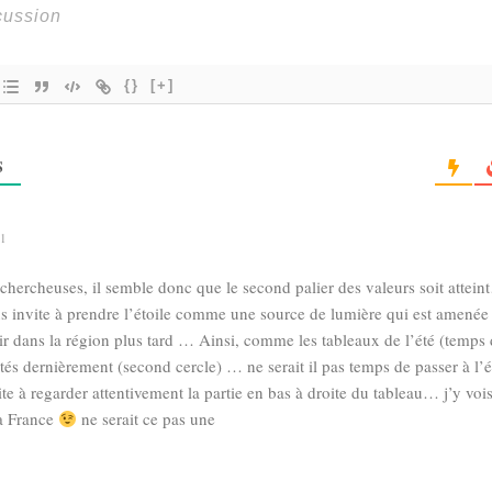
{}
[+]
S
01
chercheuses, il semble donc que le second palier des valeurs soit attein
s invite à prendre l’étoile comme une source de lumière qui est amenée 
ir dans la région plus tard … Ainsi, comme les tableaux de l’été (temps
ités dernièrement (second cercle) … ne serait il pas temps de passer à l’
te à regarder attentivement la partie en bas à droite du tableau… j’y voi
a France
ne serait ce pas une