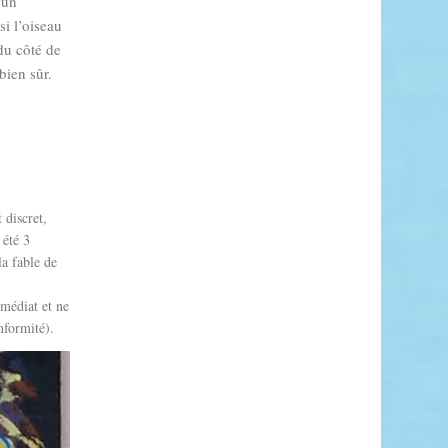
 un
si l’oiseau
 du côté de
bien sûr.
 discret,
 été 3
la fable de
mmédiat et ne
nformité).