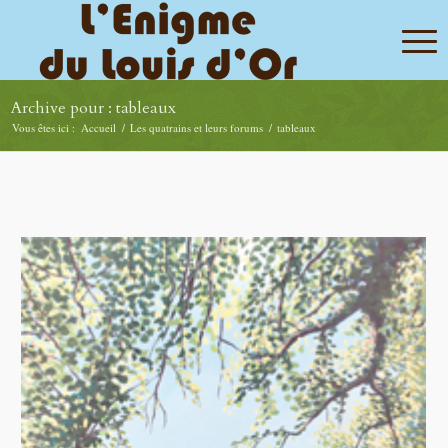
Archive pour : tableaux
Vous êtes ici :
Accueil
/
Les quatrains et leurs forums
/
tableaux