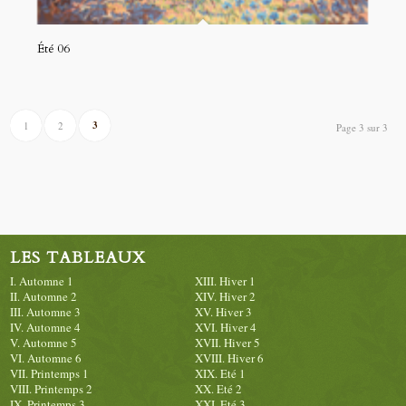
Été 06
3
1
2
Page 3 sur 3
LES TABLEAUX
I. Automne 1
XIII. Hiver 1
II. Automne 2
XIV. Hiver 2
III. Automne 3
XV. Hiver 3
IV. Automne 4
XVI. Hiver 4
V. Automne 5
XVII. Hiver 5
VI. Automne 6
XVIII. Hiver 6
VII. Printemps 1
XIX. Eté 1
VIII. Printemps 2
XX. Eté 2
IX. Printemps 3
XXI. Eté 3